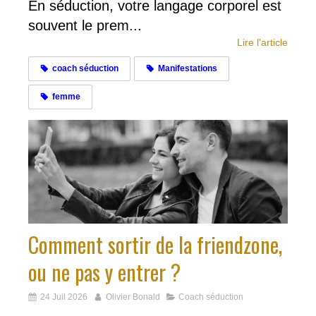
En séduction, votre langage corporel est
souvent le prem...
Lire l'article
coach séduction
Manifestations
femme
Comment sortir de la friendzone,
ou ne pas y entrer ?
24 Juil 2026
Olivier Bonald
Coach séduction