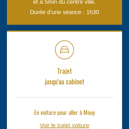
et à 5min du centre ville.
Durée d’une séance : 1h30
Trajet
jusqu'au cabinet
En voiture pour aller à Mouy
Voir le trajet voiture