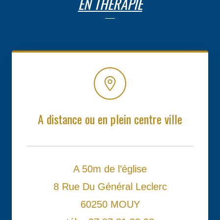
EN THÉRAPIE
A distance ou en plein centre ville
A 50m de l’église
8 Rue Du Général Leclerc
60250 MOUY