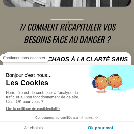
__________
7/ COMMENT RÉCAPITULER VOS
BESOINS FACE AU DANGER ?
✅
PASSEZ DU CHAOS À LA CLARTÉ SANS
MIRACLE
❤️‍
A. Retrouvez votre pouvoir pour gagner en
puissance & agir en 1er
B. Identifiez vos défenses, faux
self, schémas & régulez le corps
C. Sécurisez vos pensées, actions
donc déclencheurs & croyances
D. Guérissez toxicité via
votre joie,