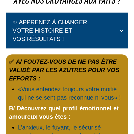
✨ APPRENEZ À CHANGER
VOTRE HISTOIRE ET
VOS RÉSULTATS !
✅
A/ FOUTEZ-VOUS DE NE PAS ÊTRE
VALIDÉ PAR LES AZUTRES POUR VOS
EFFORTS :
«Vous entendez toujours votre moitié
qui ne se sent pas reconnue ni vous» !
B/ Découvrez quel profil émotionnel et
amoureux vous êtes :
L’anxieux, le fuyant, le sécurisé