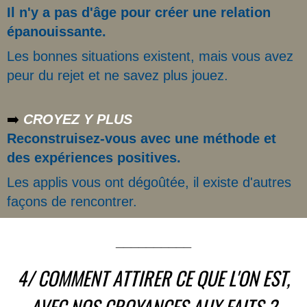
Il n'y a pas d'âge pour créer une relation
épanouissante.
Les bonnes situations existent, mais vous avez
peur du rejet et ne savez plus jouez.
➡️
CROYEZ Y PLUS
Reconstruisez-vous avec une méthode et
des expériences positives.
Les applis vous ont dégoûtée, il existe d'autres
façons de rencontrer.
__________
4/ COMMENT ATTIRER CE QUE L'ON EST,
AVEC NOS CROYANCES AUX FAITS ?