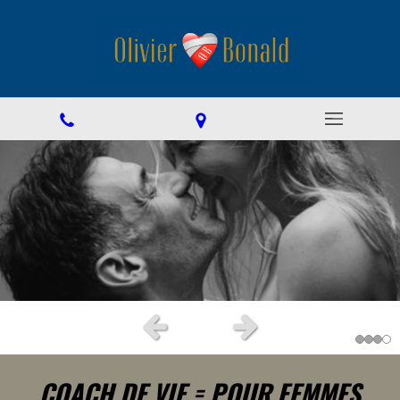
Slide précédent
Slide suivant
COACH DE VIE
= POUR FEMMES