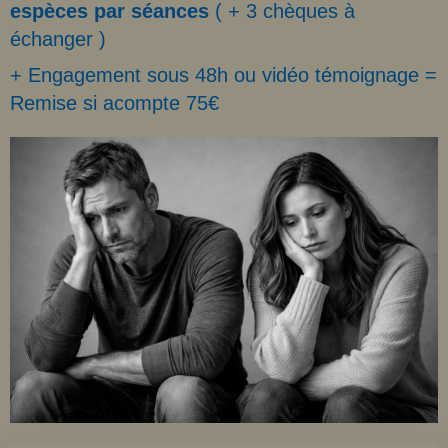
espèces par séances
( + 3 chèques à
échanger )
+ Engagement sous 48h ou vidéo témoignage =
Remise si acompte 75€