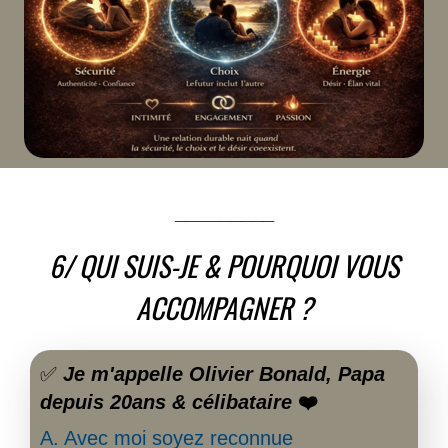
_________
6/ QUI SUIS-JE & POURQUOI VOUS
ACCOMPAGNER ?
✅
Je m'appelle Olivier Bonald, Papa
depuis 20ans & célibataire
❤️‍
A. Avec moi soyez reconnue