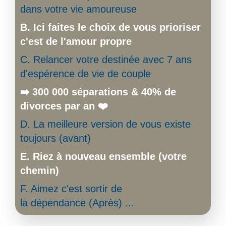
dans votre vie amoureuse
B. Ici faites le choix de vous prioriser
c'est de l'amour propre
C. Relancer votre destinée avec 7 ans
d'espé
rence de vie de couple
➡️ 300 000 séparations & 40% de
divorces par an ❤️‍
D. La meilleure version de vous existe
toujours (avant)
E. Riez à nouveau ensemble (votre
chemin)
F. Aimez c'est sortir de
la dépendance (Après) ...