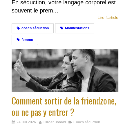
En séduction, votre langage corporel est
souvent le prem...
Lire l'article
coach séduction
Manifestations
femme
Comment sortir de la friendzone,
ou ne pas y entrer ?
24 Juil 2026
Olivier Bonald
Coach séduction