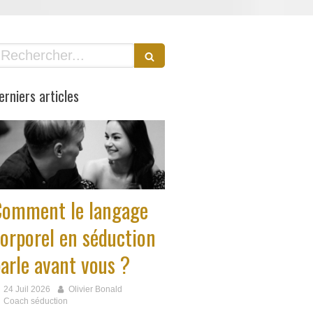
echercher
erniers articles
Comment le langage
orporel en séduction
arle avant vous ?
24 Juil 2026
Olivier Bonald
Coach séduction