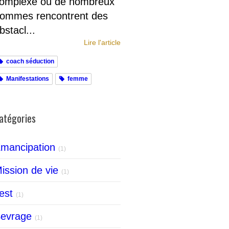
omplexe où de nombreux
ommes rencontrent des
bstacl...
Lire l'article
coach séduction
Manifestations
femme
atégories
mancipation
(1)
ission de vie
(1)
est
(1)
evrage
(1)