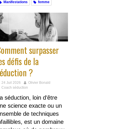
Manifestations
femme
Comment surpasser
es défis de la
éduction ?
24 Juil 2026
Olivier Bonald
Coach séduction
a séduction, loin d’être
ne science exacte ou un
nsemble de techniques
nfaillibles, est un domaine