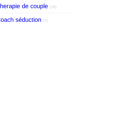
herapie de couple
(16)
oach séduction
(7)