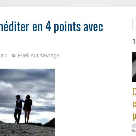
diter en 4 points avec
R
D
nald
Éveil sur sevrage
c
p