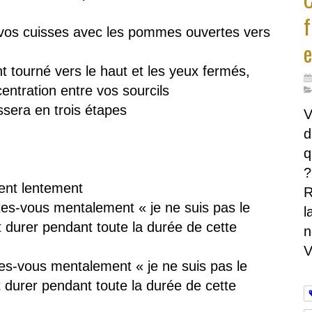
f
vos cuisses avec les pommes ouvertes vers
e
t tourné vers le haut et les yeux fermés,
entration entre vos sourcils
ssera en trois étapes
V
d
q
?
ent lentement
R
ites-vous mentalement « je ne suis pas le
l
it durer pendant toute la durée de cette
n
V
tes-vous mentalement « je ne suis pas le
t durer pendant toute la durée de cette