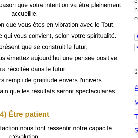
c
apason que votre intention va être pleinement
h
accueillie.
o
on que vous êtes en vibration avec le Tout,
e qui vous convient, selon votre spiritualité.
présent que se construit le futur,
us émettez aujourd’hui une pensée positive,
era récoltée dans le futur.
C
s rempli de gratitude envers l’univers.
É
ain que les résultats seront spectaculaires.
M
4) Être patient
T
sfaction nous font ressentir notre capacité
S
d’évolution,