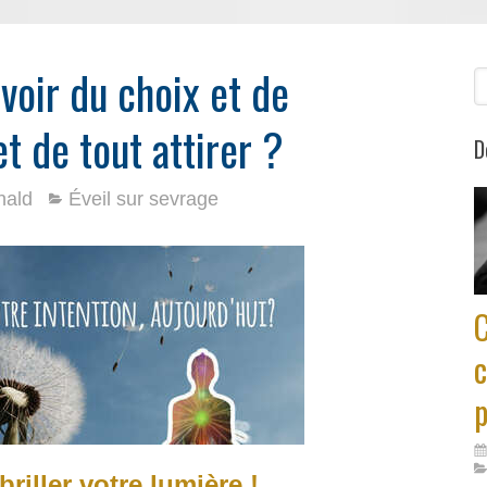
oir du choix et de
R
t de tout attirer ?
D
nald
Éveil sur sevrage
c
p
briller votre lumière !