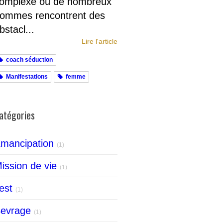
omplexe où de nombreux
ommes rencontrent des
bstacl...
Lire l'article
coach séduction
Manifestations
femme
atégories
mancipation
(1)
ission de vie
(1)
est
(1)
evrage
(1)