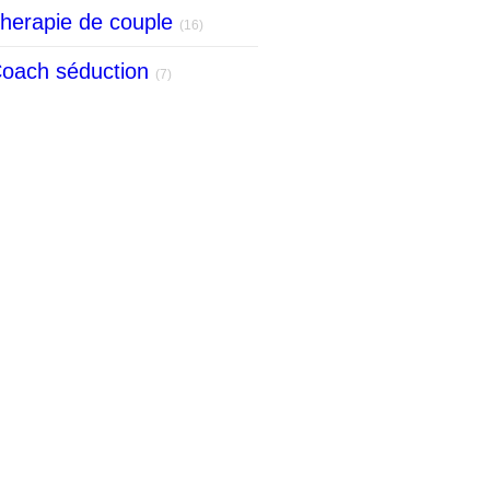
herapie de couple
(16)
oach séduction
(7)