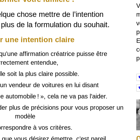
V
lque chose mettre de l’intention
m
v
lus de la formulation du souhait.
p
r une intention claire
E
c
qu’une affirmation créatrice puisse être
p
rrectement entendue,
lle soit la plus claire possible.
 un vendeur de voitures en lui disant
 automobile ! », cela ne va pas l’aider.
der plus de précisions pour vous proposer un
modèle
orrespondre à vos critères.
C
 que vous désirez émettre, c’est pareil.