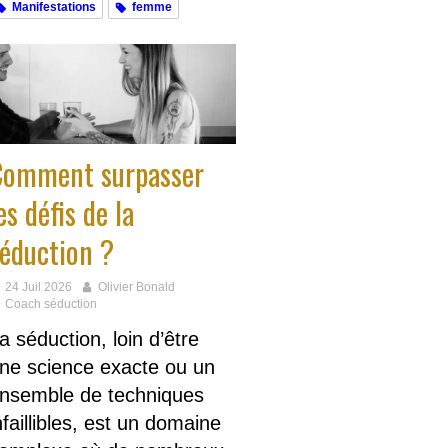
Manifestations
femme
Comment surpasser
es défis de la
éduction ?
24 Juil 2026
Olivier Bonald
Coach séduction
a séduction, loin d’être
ne science exacte ou un
nsemble de techniques
nfaillibles, est un domaine