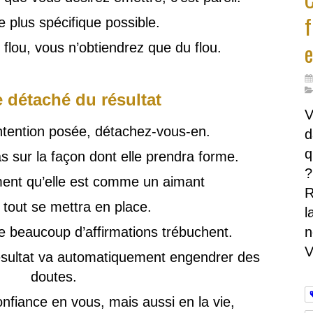
f
e plus spécifique possible.
e
 flou, vous n’obtiendrez que du flou.
e détaché du résultat
V
intention posée, détachez-vous-en.
d
q
s sur la façon dont elle prendra forme.
?
ent qu’elle est comme un aimant
R
 tout se mettra en place.
l
e beaucoup d’affirmations trébuchent.
n
V
 résultat va automatiquement engendrer des
doutes.
nfiance en vous, mais aussi en la vie,