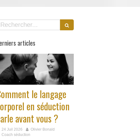
echercher
erniers articles
Comment le langage
orporel en séduction
arle avant vous ?
24 Juil 2026
Olivier Bonald
Coach séduction