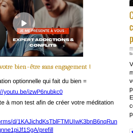
c
p
V
 votre bien-être sans engagement !
m
v
tion optionnelle qui fait du bien =
p
://youtu.be/izwP6nubkc0
E
e à mon test afin de créer votre méditation
c
p
/forms/d/1KAJichdKsTblFTMUIwK3bnB6nqRun
nne1piJf1SgA/prefill