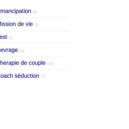
mancipation
(1)
ission de vie
(1)
est
(1)
evrage
(1)
herapie de couple
(16)
oach séduction
(7)