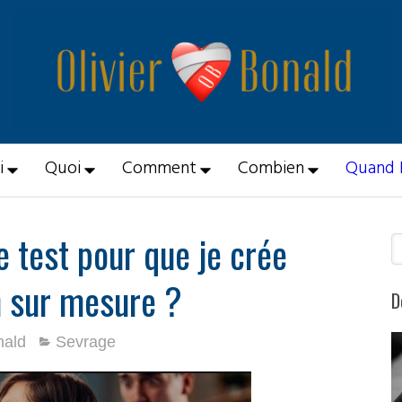
i
Quoi
Comment
Combien
Quand 
e test pour que je crée
R
n sur mesure ?
D
nald
Sevrage