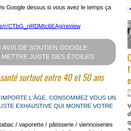
avis Google dessus si vous avez le temps ça
age/r/CTbG_nRDMtc6EAg/review
N AVIS DE SOUTIEN GOOGLE
C
 METTRE JUSTE DES ÉTOILES :
f
 santé surtout entre 40 et 50 ans
e
IMPORTE L'ÂGE, CONSOMMEZ VOUS UN
LISTE EXHAUSTIVE QUI MONTRE VOTRE
V
d
q
 tabac / vaporette / pâtisserie / viennoiseries
?