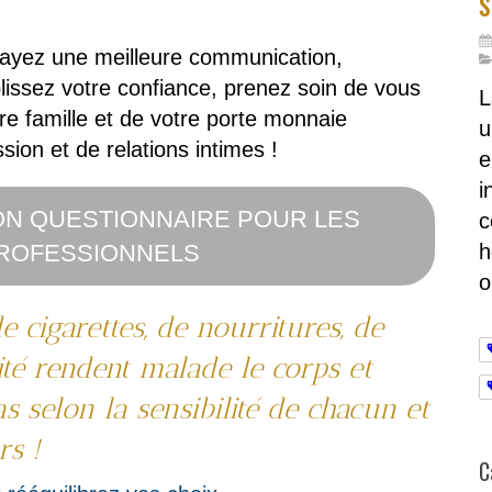
s
 ayez une meilleure communication,
blissez votre confiance, prenez soin de vous
L
re famille et de votre porte monnaie
u
ion et de relations intimes !
e
i
MON QUESTIONNAIRE POUR LES
c
h
ROFESSIONNELS
o
e cigarettes, de nourritures, de
vité rendent malade le corps et
as selon la sensibilité de chacun et
rs !
C