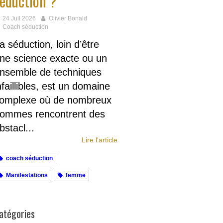
éduction ?
24 Juil 2026
Olivier Bonald
Coach séduction
a séduction, loin d’être
ne science exacte ou un
nsemble de techniques
nfaillibles, est un domaine
omplexe où de nombreux
ommes rencontrent des
bstacl...
Lire l'article
coach séduction
Manifestations
femme
atégories