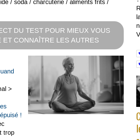
ide / soda / charcuterie / aliments frits /
R
l
n
RECT DU TEST POUR MIEUX VOUS
V
 ET CONNAÎTRE LES AUTRES
quand
al >
les
épuisé !
ec
l
t trop