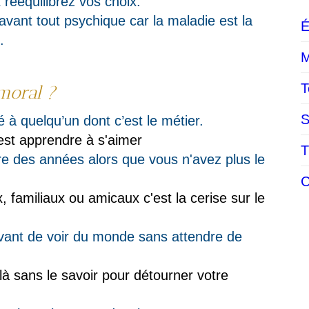
 rééquilibrez vos choix.
avant tout psychique car la maladie est la
É
.
M
T
moral ?
S
té à quelqu’un dont c’est le métier.
est apprendre à s'aimer
T
re des années alors que vous n'avez plus le
C
, familiaux ou amicaux c'est la cerise sur le
vant de voir du monde sans attendre de
à sans le savoir pour détourner votre