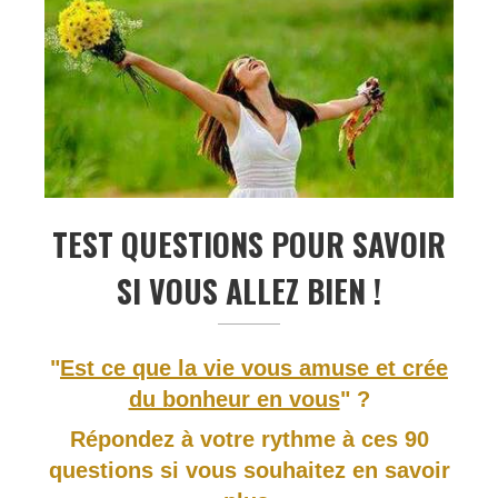
TEST QUESTIONS POUR SAVOIR
SI VOUS ALLEZ BIEN !
"
Est ce que la vie vous amuse et crée
du bonheur en vous
" ?
Répondez à votre rythme à ces 90
questions si vous souhaitez en savoir