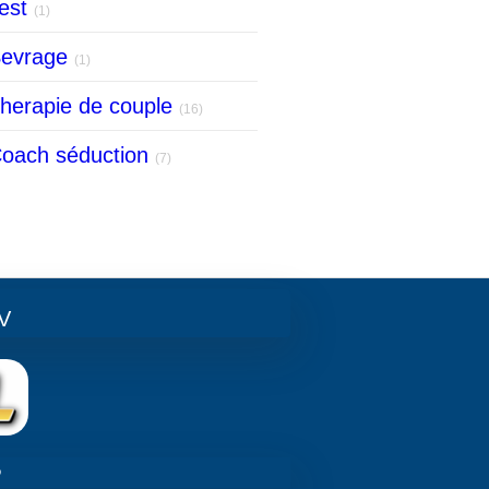
est
(1)
evrage
(1)
herapie de couple
(16)
oach séduction
(7)
V
‍