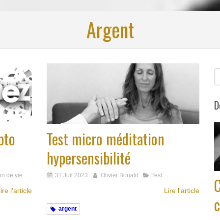
Argent
R
D
pto
Test micro méditation
hypersensibilité
on de vie
31 Juil 2023
Olivier Bonald
Test
ire l'article
Lire l'article
c
argent