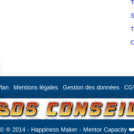
T
S
T
C
lan
Mentions légales
Gestion des données
CG
© ® 2014 - Happiness Maker - Mentor Capacity ❤️