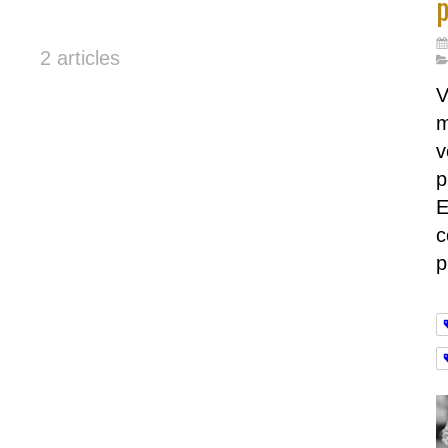
p
2 articles
V
m
v
p
E
c
p