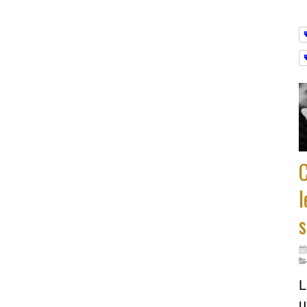
l
s
L
u