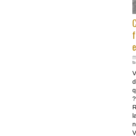
C
f
e
V
d
q
?
R
l
n
V