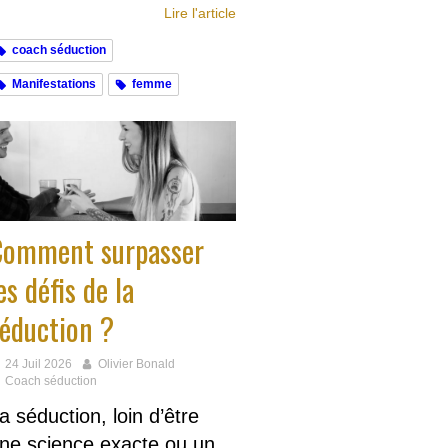
Lire l'article
coach séduction
Manifestations
femme
Comment surpasser
es défis de la
éduction ?
24 Juil 2026
Olivier Bonald
Coach séduction
a séduction, loin d’être
ne science exacte ou un