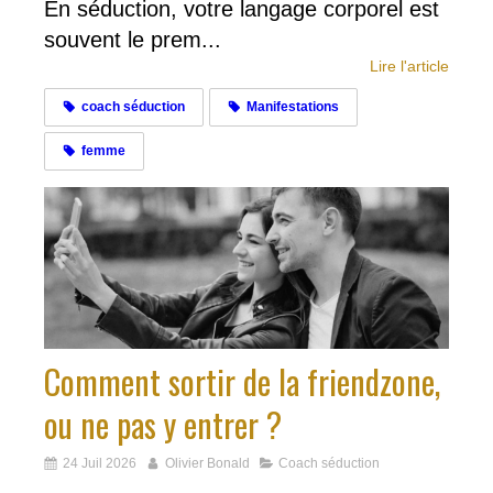
En séduction, votre langage corporel est
souvent le prem...
Lire l'article
coach séduction
Manifestations
femme
Comment sortir de la friendzone,
ou ne pas y entrer ?
24 Juil 2026
Olivier Bonald
Coach séduction