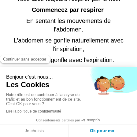
Commencez par respirer
En sentant les mouvements de
l’abdomen.
L’abdomen se gonfle naturellement avec
l’inspiration,
puis se dégonfle avec l’expiration.
Une fois que vous êtes installé dans le
mouvement de la respiration,
vous pouvez commencer samavritti.
Cet exercice se pratique en
quatre
phases de durée égale
.
Inspiration en comptant mentalement
2