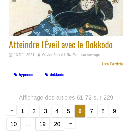
Atteindre l'Éveil avec le Dokkodo
13 Déc 2021
Olivier Bonald
Éveil sur sevrage
Lire l'article
hypnose
dokkodo
Affichage des articles 61-72 sur 229
1
2
3
4
5
6
7
8
9
10
…
19
20