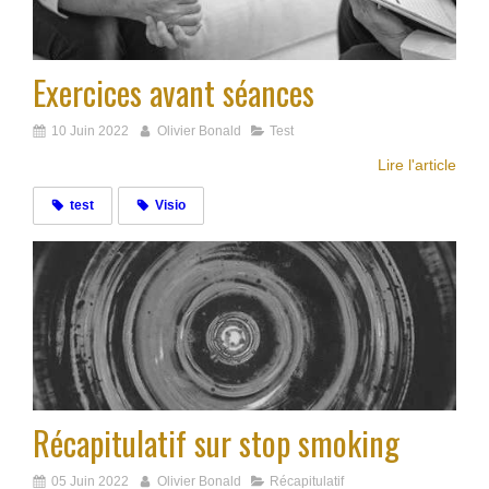
Exercices avant séances
10 Juin 2022
Olivier Bonald
Test
Lire l'article
test
Visio
Récapitulatif sur stop smoking
05 Juin 2022
Olivier Bonald
Récapitulatif