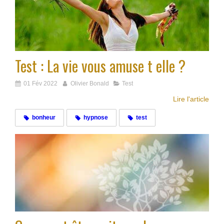
Test : La vie vous amuse t elle ?
01 Fév 2022
Olivier Bonald
Test
Lire l'article
bonheur
hypnose
test