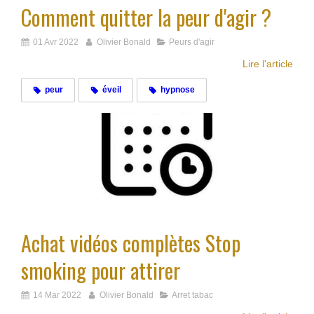
Comment quitter la peur d'agir ?
01 Avr 2022
Olivier Bonald
Peurs d'agir
Lire l'article
peur
éveil
hypnose
Achat vidéos complètes Stop
smoking pour attirer
14 Mar 2022
Olivier Bonald
Arret tabac